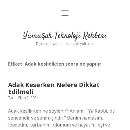
menüyü
Anasayfa
aç
Gizlilik Politikası
Yumuşak Teknoloji Rehberi
Yasal Uyarı
Dijital dünyada huzurlu bir yolculuk!
Hakkımızda
Etiket:
Adak kesildikten sonra ne yapılır
Adak Keserken Nelere Dikkat
Edilmeli
Tarih: Ekim 2, 2024
Adak kesilirken ne söylenir? Anlamı: “Ya Rabbi, bu
sendendir ve senin içindir.” Benim namazım,
ibadetim, kurbanım, ölümüm ve hayatım, eşi ve