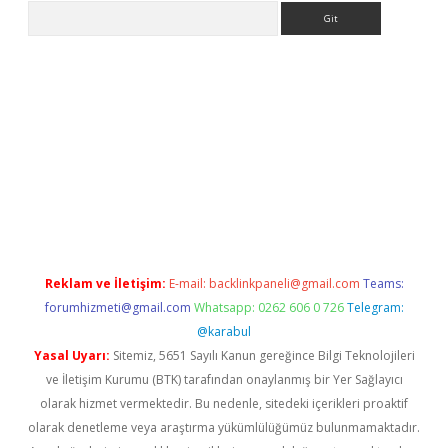
Arama
texper indir
elexbetgiris.org
Reklam ve İletişim:
E-mail:
backlinkpaneli@gmail.com
Teams:
forumhizmeti@gmail.com
Whatsapp: 0262 606 0 726
Telegram:
@karabul
Yasal Uyarı:
Sitemiz, 5651 Sayılı Kanun gereğince Bilgi Teknolojileri
ve İletişim Kurumu (BTK) tarafından onaylanmış bir Yer Sağlayıcı
olarak hizmet vermektedir. Bu nedenle, sitedeki içerikleri proaktif
olarak denetleme veya araştırma yükümlülüğümüz bulunmamaktadır.