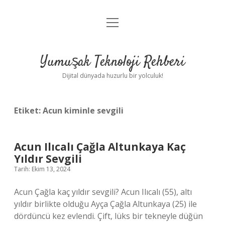
menüyü
Anasayfa
aç
Gizlilik Politikası
Yumuşak Teknoloji Rehberi
Yasal Uyarı
Dijital dünyada huzurlu bir yolculuk!
Hakkımızda
Etiket:
Acun kiminle sevgili
Acun Ilıcalı Çağla Altunkaya Kaç
Yıldır Sevgili
Tarih: Ekim 13, 2024
Acun Çağla kaç yıldır sevgili? Acun Ilıcalı (55), altı
yıldır birlikte olduğu Ayça Çağla Altunkaya (25) ile
dördüncü kez evlendi. Çift, lüks bir tekneyle düğün