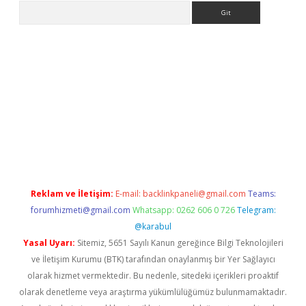
Arama
etexper indir
elexbetgiris.org
Reklam ve İletişim:
E-mail:
backlinkpaneli@gmail.com
Teams:
forumhizmeti@gmail.com
Whatsapp: 0262 606 0 726
Telegram:
@karabul
Yasal Uyarı:
Sitemiz, 5651 Sayılı Kanun gereğince Bilgi Teknolojileri
ve İletişim Kurumu (BTK) tarafından onaylanmış bir Yer Sağlayıcı
olarak hizmet vermektedir. Bu nedenle, sitedeki içerikleri proaktif
olarak denetleme veya araştırma yükümlülüğümüz bulunmamaktadır.