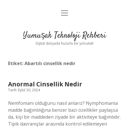
menüyü
Anasayfa
aç
Gizlilik Politikası
Yumuşak Teknoloji Rehberi
Yasal Uyarı
Dijital dünyada huzurlu bir yolculuk!
Hakkımızda
Etiket:
Abartılı cinsellik nedir
Anormal Cinsellik Nedir
Tarih: Eylül 30, 2024
Nemfomani olduğunu nasıl anlarız? Nymphomania
madde bağımlılığına benzer bazı özellikler paylaşsa
da, kişi bir maddeden ziyade bir aktiviteye bağımlıdır.
Tipik davranışlar arasında kontrol edilemeyen