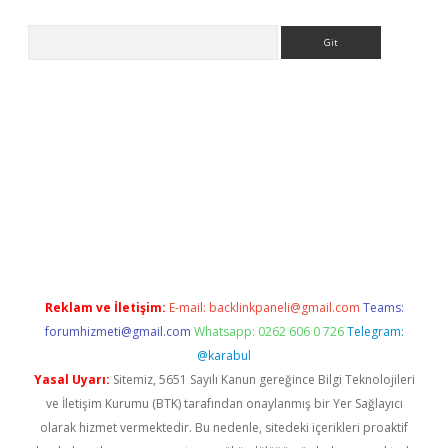
Arama
betexper indir
elexbetgiris.org
Reklam ve İletişim:
E-mail:
backlinkpaneli@gmail.com
Teams:
forumhizmeti@gmail.com
Whatsapp: 0262 606 0 726
Telegram:
@karabul
Yasal Uyarı:
Sitemiz, 5651 Sayılı Kanun gereğince Bilgi Teknolojileri
ve İletişim Kurumu (BTK) tarafından onaylanmış bir Yer Sağlayıcı
olarak hizmet vermektedir. Bu nedenle, sitedeki içerikleri proaktif