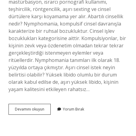
mastürbasyon, ısrarcı pornografi kullanımı,
teşhircilik, röntgencilik, aşırı sexting ve cinsel
dürtülere karşı koyamama yer alır. Abartılı cinsellik
nedir? Nymphomania, kompulsif cinsel davranışla
karakterize bir ruhsal bozukluktur. Cinsel işlev
bozuklukları kategorisine aittir. Kompulsiyonlar, bir
kişinin zevk veya özdenetim olmadan tekrar tekrar
gerçekleştirdiği istenmeyen eylemler veya
ritüellerdir. Nymphomania tanımları ilk olarak 18.
yüzyılda ortaya çıkmıştır. Aşırı cinsel istek neyin
belirtisi olabilir? Yüksek libido olumlu bir durum
olarak kabul edilse de, aşırı yüksek libido, kişinin
yaşam kalitesini etkileyen rahatsız…
Anormal
Devamını okuyun
Yorum Bırak
Cinsellik
Nedir