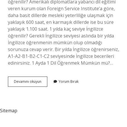
öğrenilir? Amerikalı diplomatlara yabancı dil eğitimi
veren kurum olan Foreign Service Institute’a göre,
daha basit dillerde mesleki yeterliliğe ulaşmak için
yaklaşık 600 saat, en karmaşık dillerde ise bu süre
yaklaşık 1.100 saat. 1 yılda kaç seviye İngilizce
öğrenilir? Gerekli İngilizce seviyesi aslında bir yılda
İngilizce öğrenmenin mümkün olup olmadığı
sorunuza cevap verir. Bir yılda İngilizce öğrenirseniz,
A1-A2-B1-B2-C1-C2 seviyesinde İngilizce becerileri
edinirsiniz. 1 Ayda 1 Dil Öğrenmek Mümkün mü?…
1
Devamını okuyun
Yorum Bırak
Yılda
1
Dil
Öğrenilir
Mi
Sitemap