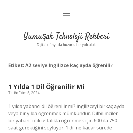
menüyü
Anasayfa
aç
Gizlilik Politikası
Yumuşak Teknoloji Rehberi
Yasal Uyarı
Dijital dünyada huzurlu bir yolculuk!
Hakkımızda
Etiket:
A2 seviye İngilizce kaç ayda öğrenilir
1 Yılda 1 Dil Öğrenilir Mi
Tarih: Ekim 8, 2024
1 yılda yabancı dil öğrenilir mi? İngilizceyi birkaç ayda
veya bir yılda öğrenmek mümkündür. Dilbilimciler
bir yabancı dili ustalıkla öğrenmek için 600 ila 750
saat gerektiğini söylüyor. 1 dil ne kadar sürede