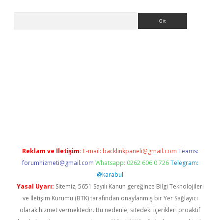
Arama
etexper indir
elexbetgiris.org
Reklam ve İletişim:
E-mail:
backlinkpaneli@gmail.com
Teams:
forumhizmeti@gmail.com
Whatsapp: 0262 606 0 726
Telegram:
@karabul
Yasal Uyarı:
Sitemiz, 5651 Sayılı Kanun gereğince Bilgi Teknolojileri
ve İletişim Kurumu (BTK) tarafından onaylanmış bir Yer Sağlayıcı
olarak hizmet vermektedir. Bu nedenle, sitedeki içerikleri proaktif