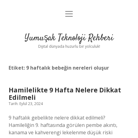
menüyü
Anasayfa
aç
Gizlilik Politikası
Yumuşak Teknoloji Rehberi
Yasal Uyarı
Dijital dünyada huzurlu bir yolculuk!
Hakkımızda
Etiket:
9 haftalık bebeğin nereleri oluşur
Hamilelikte 9 Hafta Nelere Dikkat
Edilmeli
Tarih: Eylül 23, 2024
9 haftalık gebelikte nelere dikkat edilmeli?
Hamileliğin 9. haftasında görülen pembe akıntı,
kanama ve kahverengi lekelenme düşük riski