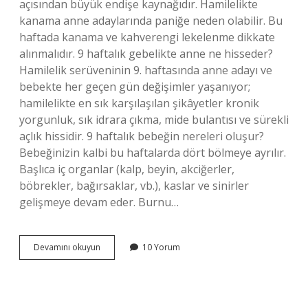
açısından büyük endişe kaynağıdır. Hamilelikte
kanama anne adaylarında paniğe neden olabilir. Bu
haftada kanama ve kahverengi lekelenme dikkate
alınmalıdır. 9 haftalık gebelikte anne ne hisseder?
Hamilelik serüveninin 9. haftasında anne adayı ve
bebekte her geçen gün değişimler yaşanıyor;
hamilelikte en sık karşılaşılan şikâyetler kronik
yorgunluk, sık idrara çıkma, mide bulantısı ve sürekli
açlık hissidir. 9 haftalık bebeğin nereleri oluşur?
Bebeğinizin kalbi bu haftalarda dört bölmeye ayrılır.
Başlıca iç organlar (kalp, beyin, akciğerler,
böbrekler, bağırsaklar, vb.), kaslar ve sinirler
gelişmeye devam eder. Burnu…
Hamilelikte
Devamını okuyun
10 Yorum
9
Hafta
Nelere
Dikkat