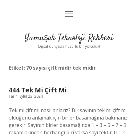
menüyü
Anasayfa
aç
Gizlilik Politikası
Yumuşak Teknoloji Rehberi
Yasal Uyarı
Dijital dünyada huzurlu bir yolculuk!
Hakkımızda
Etiket:
70 sayısı çift midir tek midir
444 Tek Mi Çift Mi
Tarih: Eylül 23, 2024
Tek mi çift mi nasıl anlarız? Bir sayının tek mi çift mi
olduğunu anlamak için birler basamağına bakmanız
gerekir. Sayının birler basamağında 1 – 3 – 5 – 7 – 9
rakamlarından herhangi biri varsa sayı tektir; 0 – 2 –