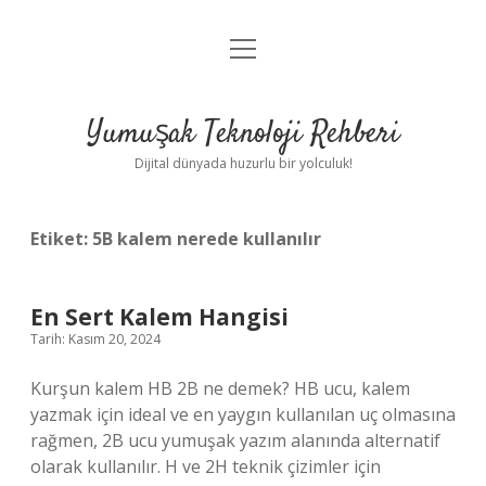
menüyü
Anasayfa
aç
Gizlilik Politikası
Yumuşak Teknoloji Rehberi
Yasal Uyarı
Dijital dünyada huzurlu bir yolculuk!
Hakkımızda
Etiket:
5B kalem nerede kullanılır
En Sert Kalem Hangisi
Tarih: Kasım 20, 2024
Kurşun kalem HB 2B ne demek? HB ucu, kalem
yazmak için ideal ve en yaygın kullanılan uç olmasına
rağmen, 2B ucu yumuşak yazım alanında alternatif
olarak kullanılır. H ve 2H teknik çizimler için