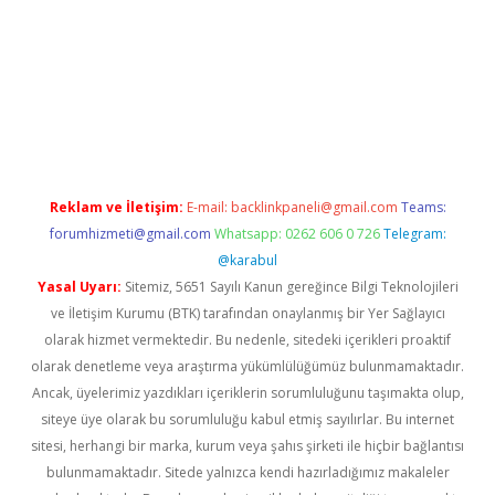
etexper indir
elexbetgiris.org
Reklam ve İletişim:
E-mail:
backlinkpaneli@gmail.com
Teams:
forumhizmeti@gmail.com
Whatsapp: 0262 606 0 726
Telegram:
@karabul
Yasal Uyarı:
Sitemiz, 5651 Sayılı Kanun gereğince Bilgi Teknolojileri
ve İletişim Kurumu (BTK) tarafından onaylanmış bir Yer Sağlayıcı
olarak hizmet vermektedir. Bu nedenle, sitedeki içerikleri proaktif
olarak denetleme veya araştırma yükümlülüğümüz bulunmamaktadır.
Ancak, üyelerimiz yazdıkları içeriklerin sorumluluğunu taşımakta olup,
siteye üye olarak bu sorumluluğu kabul etmiş sayılırlar. Bu internet
sitesi, herhangi bir marka, kurum veya şahıs şirketi ile hiçbir bağlantısı
bulunmamaktadır. Sitede yalnızca kendi hazırladığımız makaleler