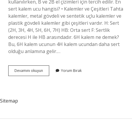
kullanılırken, B ve 2B el çizimleri için tercih edilir. En
sert kalem ucu hangisi? • Kalemler ve Çeşitleri Tahta
kalemler, metal gövdeli ve sentetik uçlu kalemler ve
plastik gövdeli kalemler gibi çeşitleri vardır. H: Sert
(2H, 3H, 4H, 5H, 6H, 7H) HB: Orta sert F: Sertlik
derecesi H ile HB arasındadır. 6H kalem ne demek?
Bu, 6H kalem ucunun 4H kalem ucundan daha sert
olduğu anlamına gelir.…
En
Devamını okuyun
Yorum Bırak
Sert
Kalem
Hangisi
Sitemap