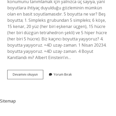
konumunu tanımlamak için yalnızca üç sayıya, yani
boyutlara ihtiyaç duyulduğu gözleminin mümkün
olan en basit soyutlamasıdır. 5 boyutta ne var? Beş
boyutta; 1. Simpleks grubundan 5 simpleks; 6 köşe,
15 kenar, 20 yüz (her biri eşkenar üçgen), 15 hücre
(her biri düzgün tetrahedron şekli) ve 5 hiper hücre
(her biri 5 hücre). Biz kaçıncı boyutta yaşıyoruz? 4.
boyutta yaşıyoruz. =4D uzay-zaman. 1 Nisan 20234.
boyutta yaşıyoruz. =4D uzay-zaman. 4 Boyut
Kanıtlandı mı? Albert Einstein’ın…
Evrendeki
Devamını okuyun
Yorum Bırak
4
Boyut
Nedir
Sitemap