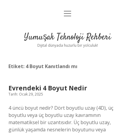
menüyü
Anasayfa
aç
Gizlilik Politikası
Yumuşak Teknoloji Rehberi
Yasal Uyarı
Dijital dünyada huzurlu bir yolculuk!
Hakkımızda
Etiket:
4 Boyut Kanıtlandı mı
Evrendeki 4 Boyut Nedir
Tarih: Ocak 29, 2025
4 üncü boyut nedir? Dört boyutlu uzay (4D), üç
boyutlu veya üç boyutlu uzay kavramının
matematiksel bir uzantısıdır. Üç boyutlu uzay,
günlük yaşamda nesnelerin boyutunu veya