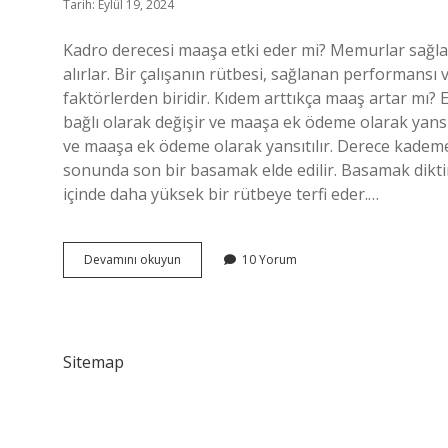
Tarih: Eylül 19, 2024
Kadro derecesi maaşa etki eder mi? Memurlar sağladı
alırlar. Bir çalışanın rütbesi, sağlanan performansı
faktörlerden biridir. Kıdem arttıkça maaş artar m
bağlı olarak değişir ve maaşa ek ödeme olarak yans
ve maaşa ek ödeme olarak yansıtılır. Derece kademe ne
sonunda son bir basamak elde edilir. Basamak diktir 
içinde daha yüksek bir rütbeye terfi eder.…
Derece
Devamını okuyun
10 Yorum
Arttıkça
Maaş
Artar
Mı
Sitemap