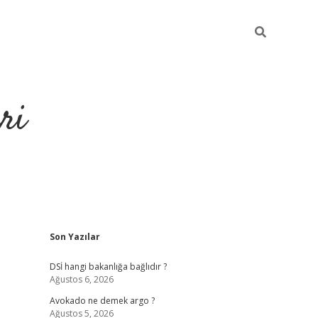
ri
Sidebar
Son Yazılar
https://hiltonbet-giris.com/
DSİ hangi bakanlığa bağlıdır ?
Ağustos 6, 2026
Avokado ne demek argo ?
Ağustos 5, 2026