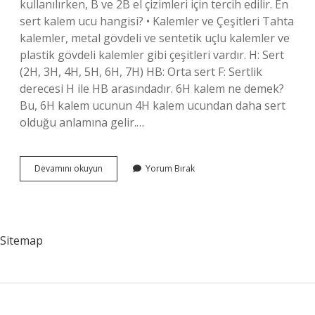
kullanılırken, B ve 2B el çizimleri için tercih edilir. En
sert kalem ucu hangisi? • Kalemler ve Çeşitleri Tahta
kalemler, metal gövdeli ve sentetik uçlu kalemler ve
plastik gövdeli kalemler gibi çeşitleri vardır. H: Sert
(2H, 3H, 4H, 5H, 6H, 7H) HB: Orta sert F: Sertlik
derecesi H ile HB arasındadır. 6H kalem ne demek?
Bu, 6H kalem ucunun 4H kalem ucundan daha sert
olduğu anlamına gelir.…
En
Devamını okuyun
Yorum Bırak
Sert
Kalem
Hangisi
Sitemap