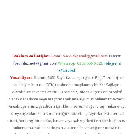
texper indir
elexbetgiris.org
Reklam ve İletişim:
E-mail:
backlinkpaneli@gmail.com
Teams:
forumhizmeti@gmail.com
Whatsapp: 0262 606 0 726
Telegram:
@karabul
Yasal Uyarı:
Sitemiz, 5651 Sayılı Kanun gereğince Bilgi Teknolojileri
ve İletişim Kurumu (BTK) tarafından onaylanmış bir Yer Sağlayıcı
olarak hizmet vermektedir. Bu nedenle, sitedeki içerikleri proaktif
olarak denetleme veya araştırma yükümlülüğümüz bulunmamaktadır.
Ancak, üyelerimiz yazdıkları içeriklerin sorumluluğunu taşımakta olup,
siteye üye olarak bu sorumluluğu kabul etmiş sayılırlar. Bu internet
sitesi, herhangi bir marka, kurum veya şahıs şirketi ile hiçbir bağlantısı
bulunmamaktadır. Sitede yalnızca kendi hazırladığımız makaleler