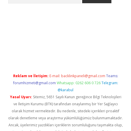
m/
betexper indir
elexbetgiris.org
Reklam ve İletişim:
E-mail:
backlinkpaneli@gmail.com
Teams:
forumhizmeti@gmail.com
Whatsapp: 0262 606 0 726
Telegram:
@karabul
Yasal Uyarı:
Sitemiz, 5651 Sayılı Kanun gereğince Bilgi Teknolojileri
ve İletişim Kurumu (BTK) tarafından onaylanmış bir Yer Sağlayıcı
olarak hizmet vermektedir. Bu nedenle, sitedeki içerikleri proaktif
olarak denetleme veya araştırma yükümlülüğümüz bulunmamaktadır.
Ancak, üyelerimiz yazdıkları içeriklerin sorumluluğunu taşımakta olup,