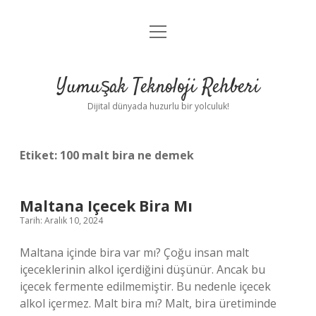
menüyü
Anasayfa
aç
Gizlilik Politikası
Yumuşak Teknoloji Rehberi
Yasal Uyarı
Dijital dünyada huzurlu bir yolculuk!
Hakkımızda
Etiket:
100 malt bira ne demek
Maltana Içecek Bira Mı
Tarih: Aralık 10, 2024
Maltana içinde bira var mı? Çoğu insan malt
içeceklerinin alkol içerdiğini düşünür. Ancak bu
içecek fermente edilmemiştir. Bu nedenle içecek
alkol içermez. Malt bira mı? Malt, bira üretiminde