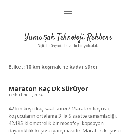
menüyü
Anasayfa
aç
Gizlilik Politikası
Yumuşak Teknoloji Rehberi
Yasal Uyarı
Dijital dünyada huzurlu bir yolculuk!
Hakkımızda
Etiket:
10 km koşmak ne kadar sürer
Maraton Kaç Dk Sürüyor
Tarih: Ekim 11, 2024
42 km koşu kaç saat sürer? Maraton koşusu,
koşucuların ortalama 3 ila 5 saatte tamamladığı,
42.195 kilometrelik bir mesafeyi kapsayan
dayanıklılık koşusu yarışmasıdır. Maraton koşusu