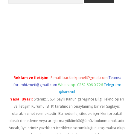
etexper indir
elexbetgiris.org
Reklam ve İletişim:
E-mail:
backlinkpaneli@gmail.com
Teams:
forumhizmeti@gmail.com
Whatsapp: 0262 606 0 726
Telegram:
@karabul
Yasal Uyarı:
Sitemiz, 5651 Sayılı Kanun gereğince Bilgi Teknolojileri
ve İletişim Kurumu (BTK) tarafından onaylanmış bir Yer Sağlayıcı
olarak hizmet vermektedir. Bu nedenle, sitedeki içerikleri proaktif
olarak denetleme veya araştırma yükümlülüğümüz bulunmamaktadır.
Ancak, üyelerimiz yazdıkları içeriklerin sorumluluğunu taşımakta olup,