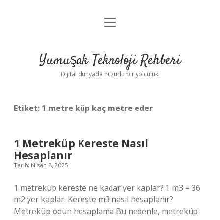
menüyü
Anasayfa
aç
Gizlilik Politikası
Yumuşak Teknoloji Rehberi
Yasal Uyarı
Dijital dünyada huzurlu bir yolculuk!
Hakkımızda
Etiket:
1 metre küp kaç metre eder
1 Metreküp Kereste Nasıl
Hesaplanır
Tarih: Nisan 8, 2025
1 metreküp kereste ne kadar yer kaplar? 1 m3 = 36
m2 yer kaplar. Kereste m3 nasıl hesaplanır?
Metreküp odun hesaplama Bu nedenle, metreküp