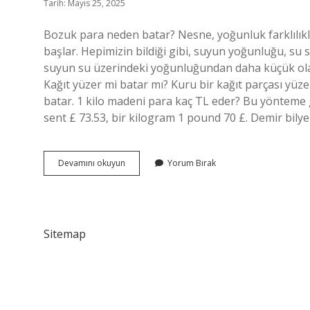
Tarih: Mayıs 25, 2025
Bozuk para neden batar? Nesne, yoğunluk farklılıkl
başlar. Hepimizin bildiği gibi, suyun yoğunluğu, su 
suyun su üzerindeki yoğunluğundan daha küçük ola
Kağıt yüzer mi batar mı? Kuru bir kağıt parçası yü
batar. 1 kilo madeni para kaç TL eder? Bu yönteme g
sent £ 73.53, bir kilogram 1 pound 70 £. Demir bily
Bozuk
Devamını okuyun
Yorum Bırak
Para
Yüzer
Mi
Batar
Mı
Sitemap