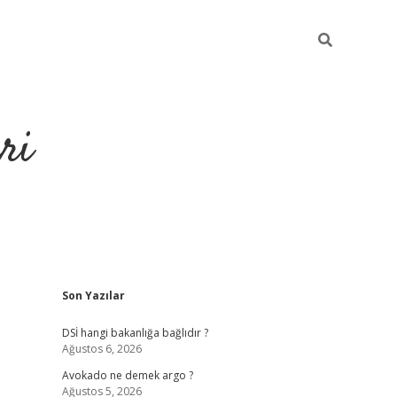
ri
Sidebar
Son Yazılar
https://hiltonbet-giris.com/
betexper 
DSİ hangi bakanlığa bağlıdır ?
Ağustos 6, 2026
Avokado ne demek argo ?
Ağustos 5, 2026