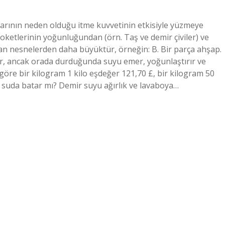
arının neden olduğu itme kuvvetinin etkisiyle yüzmeye
soketlerinin yoğunluğundan (örn. Taş ve demir çiviler) ve
n nesnelerden daha büyüktür, örneğin: B. Bir parça ahşap.
zer, ancak orada durduğunda suyu emer, yoğunlaştırır ve
öre bir kilogram 1 kilo eşdeğer 121,70 £, bir kilogram 50
e suda batar mı? Demir suyu ağırlık ve lavaboya…